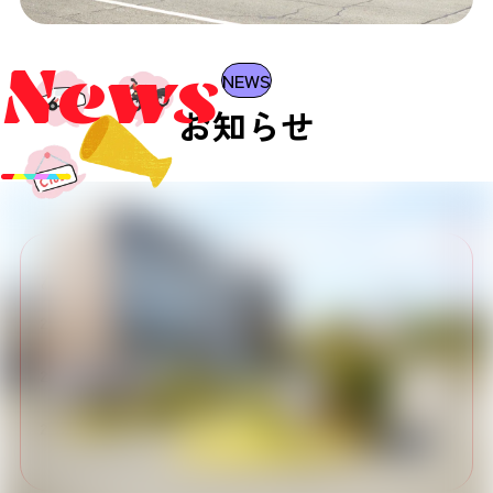
News
NEWS
お知らせ
重要なお知らせ
2026.07.15
「二輪技能教習予約キャンセル料」のご
案内
2026.06.18
【重要】熱中症防止のため、夏季期間の
一部時限における二輪実車教習を中止い
たします。
2026.05.01
【重要】オンライン学科 利用申し込み
に関するお知らせ